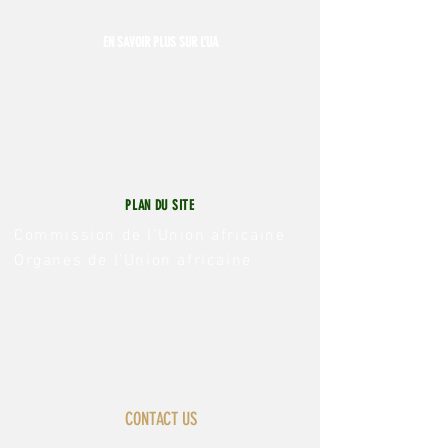
EN SAVOIR PLUS SUR L’UA
PLAN DU SITE
Commission de l’Union africaine
Organes de l’Union africaine
Representations permanentes de l’Union
africaine
CONTACT US